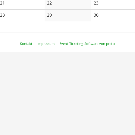
Keine
Keine
Keine
21
22
23
Veranstaltungen
Veranstaltungen
Veranstaltungen
Keine
Keine
Keine
28
29
30
Veranstaltungen
Veranstaltungen
Veranstaltungen
Kontakt
Impressum
Event-Ticketing-Software von pretix