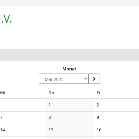
.V.
Monat
Mittwoch
Donnerstag
Freitag
Mi
Do
Fr
Keine
Keine
1
2
Veranstaltungen
Veranstaltungen
Keine
Keine
Keine
7
8
9
Veranstaltungen
Veranstaltungen
Veranstaltungen
Keine
Keine
Keine
14
15
16
Veranstaltungen
Veranstaltungen
Veranstaltungen