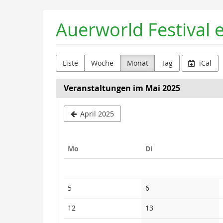
Zum
Auerworld Festival e
Haupt-
Inhalt
springen
Liste
Woche
Monat
Tag
iCal
Veranstaltungen im Mai 2025
April 2025
Montag
Dienstag
Mo
Di
Kalender
Keine
Keine
5
6
Veranstaltungen
Veranstaltungen
Keine
Keine
12
13
Veranstaltungen
Veranstaltungen