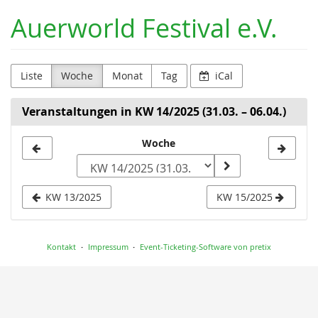
Zum
Auerworld Festival e.V.
Haupt-
Inhalt
springen
Liste
Woche
Monat
Tag
iCal
Veranstaltungen in KW 14/2025 (31.03. – 06.04.)
Woche
Woche
zur
Anzeige
KW 13/2025
KW 15/2025
auswählen
Kontakt
Impressum
Event-Ticketing-Software von pretix