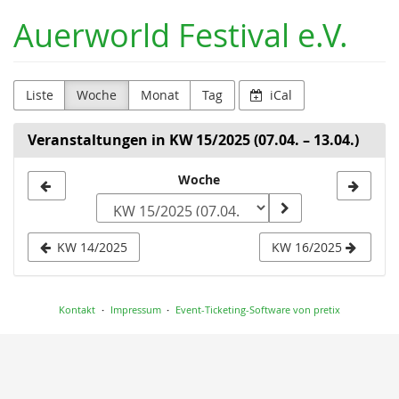
Zum
Auerworld Festival e.V.
Haupt-
Inhalt
springen
Liste
Woche
Monat
Tag
iCal
Veranstaltungen in KW 15/2025 (07.04. – 13.04.)
Woche
Woche
zur
Anzeige
KW 14/2025
KW 16/2025
auswählen
Kontakt
Impressum
Event-Ticketing-Software von pretix